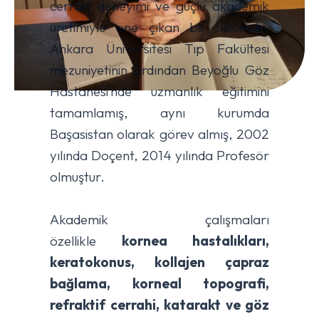
cerrahi deneyimi ve güçlü akademik
üretimiyle öne çıkan bir hekimdir.
Ankara Üniversitesi Tıp Fakültesi
mezuniyetinin ardından Beyoğlu Göz
Hastanesi’nde uzmanlık eğitimini
tamamlamış, aynı kurumda
Başasistan olarak görev almış, 2002
yılında Doçent, 2014 yılında Profesör
olmuştur.
Akademik çalışmaları
özellikle
kornea hastalıkları,
keratokonus, kollajen çapraz
bağlama, korneal topografi,
refraktif cerrahi, katarakt ve göz