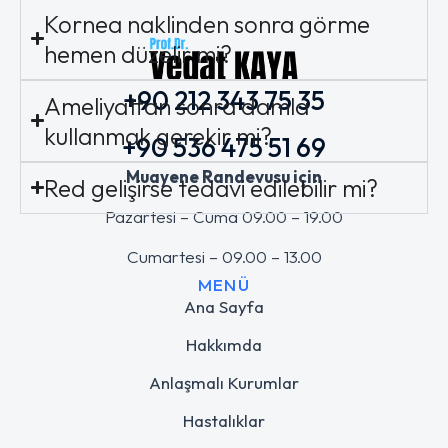
Kornea naklinden sonra görme
hemen düzelir mi?
+90 212 343 75 35
Ameliyattan sonra damla
kullanmak gerekir mi?
+90 536 475 51 69
Muayene Randevusu için
Red gelişirse tedavi edilebilir mi?
Pazartesi – Cuma 09.00 – 19.00
Cumartesi – 09.00 – 13.00
MENÜ
Ana Sayfa
Hakkımda
Anlaşmalı Kurumlar
Hastalıklar