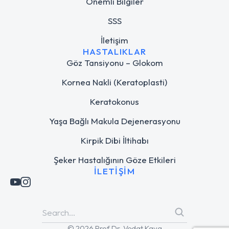
Önemli Bilgiler
SSS
İletişim
HASTALIKLAR
Göz Tansiyonu – Glokom
Kornea Nakli (Keratoplasti)
Keratokonus
Yaşa Bağlı Makula Dejenerasyonu
Kirpik Dibi İltihabı
Şeker Hastalığının Göze Etkileri
İLETIŞIM
© 2026 Prof.Dr. Vedat Kaya