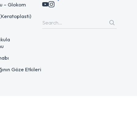
u – Glokom
(Keratoplasti)
akula
nu
ihabı
ğının Göze Etkileri