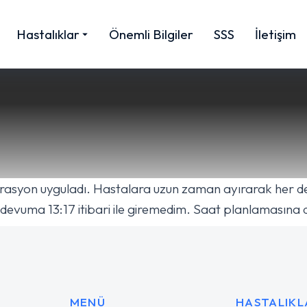
Hastalıklar
Önemli Bilgiler
SSS
İletişim
erasyon uyguladı. Hastalara uzun zaman ayırarak her det
ndevuma 13:17 itibari ile giremedim. Saat planlamasına 
MENÜ
HASTALIKL