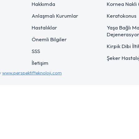
Hakkımda
Kornea Nakli 
Anlaşmalı Kurumlar
Keratokonus
Hastalıklar
Yaşa Bağlı M
Dejenerasyo
Önemli Bilgiler
Kirpik Dibi İlt
SSS
Şeker Hastalı
İletişim
y
www.perspektifteknoloji.com