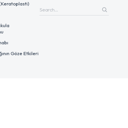
(Keratoplasti)
akula
nu
ihabı
ğının Göze Etkileri