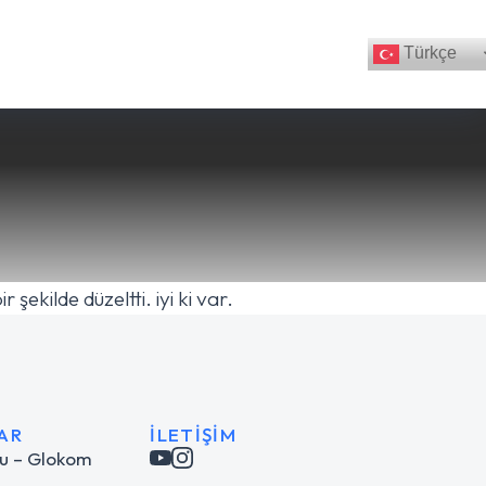
Türkçe
kilde düzeltti. iyi ki var.
AR
İLETIŞIM
u – Glokom