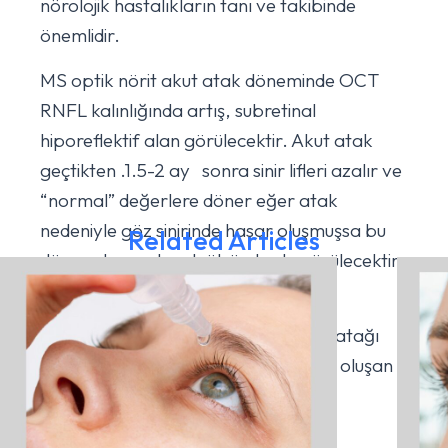
nörolojik hastalıkların tanı ve takibinde
önemlidir.
MS optik nörit akut atak döneminde OCT
RNFL kalınlığında artış, subretinal
hiporeflektif alan görülecektir. Akut atak
geçtikten .1.5-2 ay sonra sinir lifleri azalır ve
“normal” değerlere döner eğer atak
nedeniyle göz sinirinde hasar oluşmuşsa bu
Related Articles
dönemde yapılacak ölçümlerde görülecektir.
Hasar temporal bölge yerleşimlidir.
OCT RNFL incelemesi sol gözde MS atağı
sonrası optik sinir temporal bölgede oluşan
sinir lifi hasarı görülmektedir.