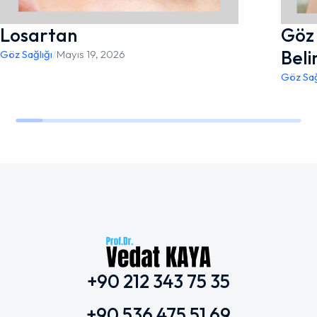
Losartan
Göz 
Beli
Göz Sağlığı
/
Mayıs 19, 2026
Göz Sağ
+90 212 343 75 35
+90 536 475 51 69