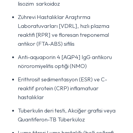
lisozim sarkoidoz
Zührevi Hastalıklar Araştırma
Laboratuvarları [VDRL], hızlı plazma
reaktifi [RPR] ve floresan treponemal
antikor (FTA-ABS) sifilis
Anti-aquaporin 4 [AQP4] IgG antikoru
nöroromiyelitis optiği (NMO)
Erithrosit sedimentasyon (ESR) ve C-
reaktif protein (CRP) inflamatuar
hastalıklar
Tuberkulin deri testi, Akciğer grafisi veya
Quantiferon-TB Tüberküloz
Lyme titreri Lyme hastalığı (belli coğrafi